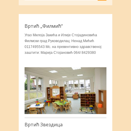
Вртић „Филмић“
Угао Милоја Закића и Илије Стојадиновића
Филмски град Руководилац: Ненад Мићић
0117495543 Мс. на превентивно здравственој
заштити: Mарија Стојановић 064/ 8429380
Вртић Звездица