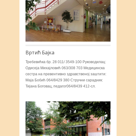
Вртић Бајка
Требевићка бр. 28 011/ 3549-100 Руководилац:
Одисеја Михајловић 063/308 703 Медицинска
сестра на превентивно здравственој заштити:
Маја Бобић 064/8429 380 Стручни сарадник:
Тијана Боговац, педагог064/8439 412-сл.