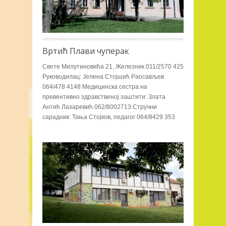
Вртић Плави чуперак
Свете Милутиновића 21, Железник 011/2570 425
Руководилац: Јелена Стојшић Раосављев
064/478 4148 Медицинска сестра на
превентивно здравственој заштити: Злата
Антић Лазаревић 062/8002713 Стручни
сарадник: Тања Стојков, педагог 064/8429 353