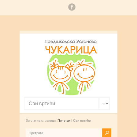
Ви сте на страници:
Почетак
| Сви вртићи