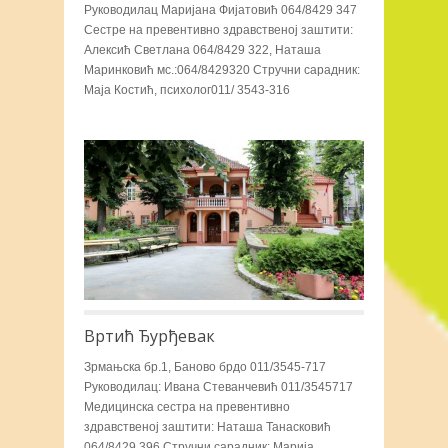
Руководилац Маријана Фијатовић 064/8429 347
Сестре на превентивно здравственој заштити:
Алексић Светлана 064/8429 322, Наташа
Маринковић мс.:064/8429320 Стручни сарадник:
Маја Костић, психолог011/ 3543-316
Вртић Ђурђевак
Зрмањска бр.1, Баново брдо 011/3545-717
Руководилац: Ивана Стеванчевић 011/3545717
Медицинска сестра на превентивно
здравственој заштити: Наташа Танасковић
064/8429 396 Стручни сарадник: Марија