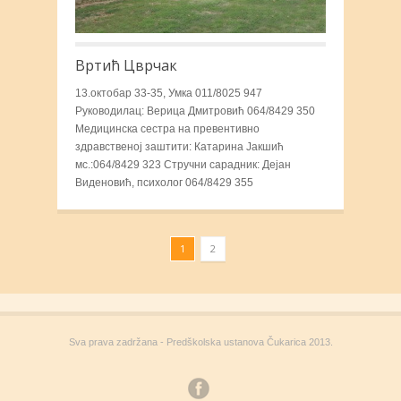
Вртић Цврчак
13.октобар 33-35, Умка 011/8025 947
Руководилац: Верица Дмитровић 064/8429 350
Медицинска сестра на превентивно
здравственој заштити: Катарина Јакшић
мс.:064/8429 323 Стручни сарадник: Дејан
Виденовић, психолог 064/8429 355
1
2
Sva prava zadržana - Predškolska ustanova Čukarica 2013.