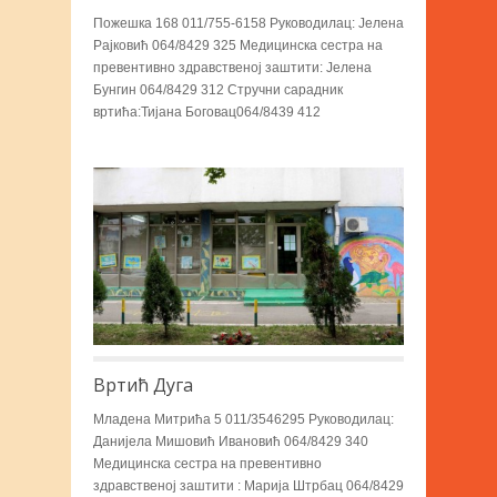
Пожешка 168 011/755-6158 Руководилац: Јелена
Рајковић 064/8429 325 Медицинска сестра на
превентивно здравственој заштити: Јелена
Бунгин 064/8429 312 Стручни сарадник
вртића:Тијана Боговац064/8439 412
Вртић Дуга
Младена Митрића 5 011/3546295 Руководилац:
Данијела Мишовић Ивановић 064/8429 340
Медицинска сестра на превентивно
здравственој заштити : Марија Штрбац 064/8429