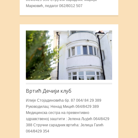
Марковић, педагог 062/8012 507
Вртић Дечији клуб
Илије Стојадиновића бр. 87 064/ 84 29 389
Руководилац: Ненад Мицић 064/8429 389
Медицинска сестра на превентивно
здравственој заштити : Јелена Љујић 064/8429
388 Стручни сарадник вртића: Јелица Гагић
064/8429 354