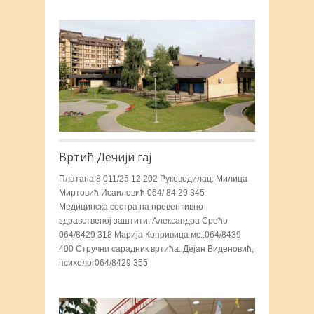
Вртић Дечији гај
Платана 8 011/25 12 202 Руководилац: Милица
Миртовић Исаиловић 064/ 84 29 345
Медицинска сестра на превентивно
здравственој заштити: Александра Срећо
064/8429 318 Марија Копривица мс.:064/8439
400 Стручни сарадник вртића: Дејан Виденовић,
психолог064/8429 355