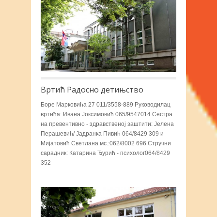
Вртић Радосно детињство
Боре Марковића 27 011/3558-889 Руководилац
вртића: Ивана Јоксимовић 065/9547014 Сестра
на превентивно - здравственој заштити: Јелена
Перашевић/ Јадранка Пивић 064/8429 309 и
Мијатовић Светлана мс.:062/8002 696 Стручни
сарадник: Катарина Ђурић - психолог064/8429
352