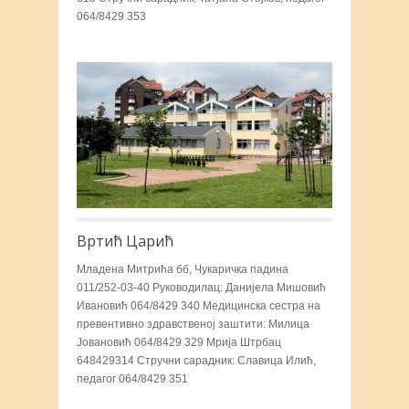
064/8429 353
Вртић Царић
Младена Митрића бб, Чукаричка падина
011/252-03-40 Руководилац: Данијела Мишовић
Ивановић 064/8429 340 Медицинска сестра на
превентивно здравственој заштити: Милица
Јовановић 064/8429 329 Мрија Штрбац
648429314 Стручни сарадник: Славица Илић,
педагог 064/8429 351