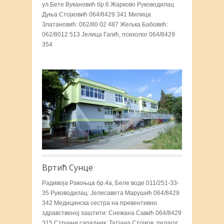
ул.Бете Вукановић бр.6 Жарково Руководилац
Дуња Стојковић 064/8429 341 Милица
Златановић: 062/80 02 487 Жељка Бабовић:
062/8012 513 Јелица Гагић, психолог 064/8429
354
Вртић Сунце
Радивоја Ракоњца бр.4а, Беле воде 011/251-33-
35 Руководилац: Јелисавета Марушић 064/8429
342 Медицинска сестра на превентивно
здравственој заштити: Снежана Савић 064/8429
315 Стручни сарадник: Татјана Стојков, педагог