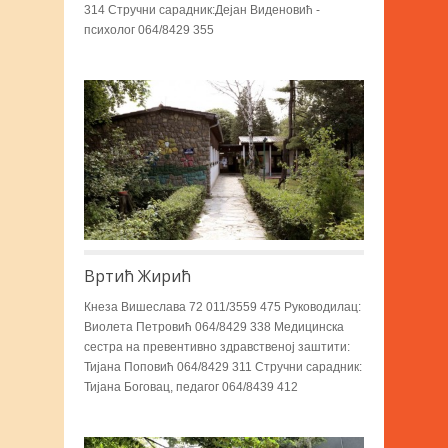
314 Стручни сарадник:Дејан Виденовић -
психолог 064/8429 355
Вртић Жирић
Кнеза Вишеслава 72 011/3559 475 Руководилац:
Виолета Петровић 064/8429 338 Медицинска
сестра на превентивно здравственој заштити:
Тијана Поповић 064/8429 311 Стручни сарадник:
Тијана Боговац, педагог 064/8439 412