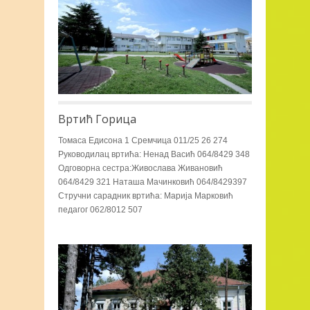
Вртић Горица
Toмаса Едисона 1 Сремчица 011/25 26 274
Руководилац вртића: Ненад Васић 064/8429 348
Одговорна сестра:Живослава Живановић
064/8429 321 Наташа Мачинковић 064/8429397
Стручни сарадник вртића: Марија Марковић
педагог 062/8012 507