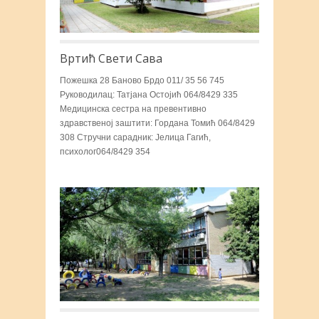
Вртић Свети Сава
Пожешка 28 Баново Брдо 011/ 35 56 745
Руководилац: Татјана Остојић 064/8429 335
Медицинска сестра на превентивно
здравственој заштити: Гордана Томић 064/8429
308 Стручни сарадник: Јелица Гагић,
психолог064/8429 354