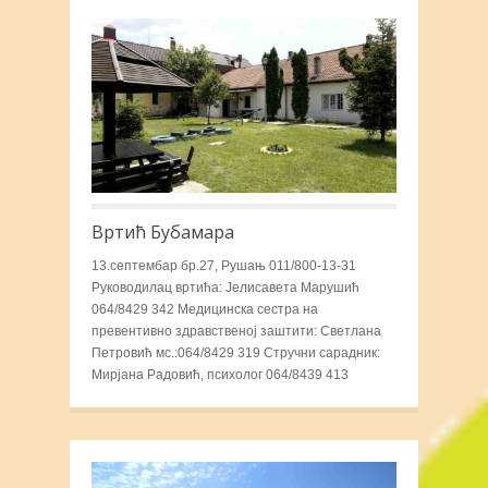
Вртић Бубамара
13.септембар бр.27, Рушањ 011/800-13-31
Руководилац вртића: Јелисавета Марушић
064/8429 342 Медицинска сестра на
превентивно здравственој заштити: Светлана
Петровић мс.:064/8429 319 Стручни сарадник:
Мирјана Радовић, психолог 064/8439 413