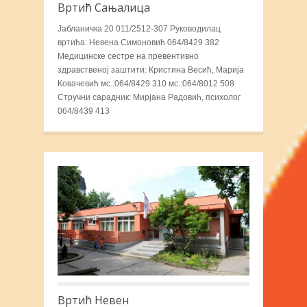
Вртић Сањалица
Јабланичка 20 011/2512-307 Руководилац
вртића: Невена Симоновић 064/8429 382
Медицинске сестре на превентивно
здравственој заштити: Кристина Весић, Марија
Ковачевић мс.:064/8429 310 мс.:064/8012 508
Стручни сарадник: Мирјана Радовић, психолог
064/8439 413
Вртић Невен