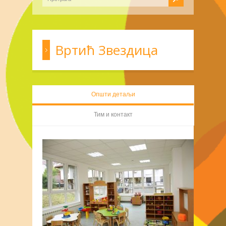
Вртић Звездица
Општи детаљи
Тим и контакт