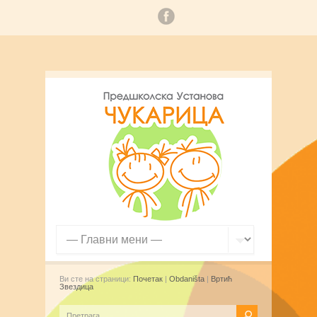
Ви сте на страници:
Почетак
|
Obdaništa
|
Вртић
Звездица