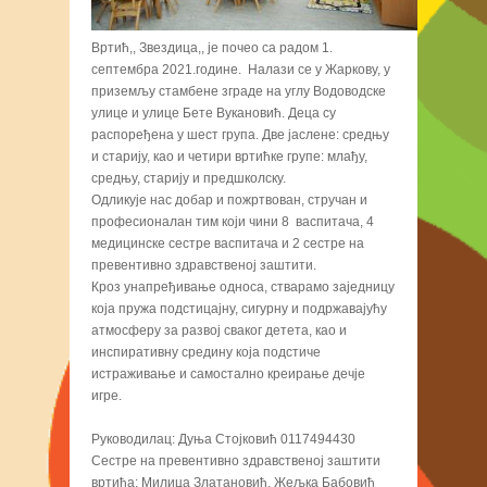
Вртић,, Звездица,, је почео са радом 1.
септембра 2021.године. Налази се у Жаркову, у
приземљу стамбене зграде на углу Водоводске
улице и улице Бете Вукановић. Деца су
распоређена у шест група. Две јаслене: средњу
и старију, као и четири вртићке групе: млађу,
средњу, старију и предшколску.
Одликује нас добар и пожртвован, стручан и
професионалан тим који чини 8 васпитача, 4
медицинске сестре васпитача и 2 сестре на
превентивно здравственој заштити.
Кроз унапређивање односа, стварамо заједницу
која пружа подстицајну, сигурну и подржавајућу
атмосферу за развој сваког детета, као и
инспиративну средину која подстиче
истраживање и самостално креирање дечје
игре.
Руководилац: Дуња Стојковић 0117494430
Сестре на превентивно здравственој заштити
вртића: Милица Златановић, Жељка Бабовић