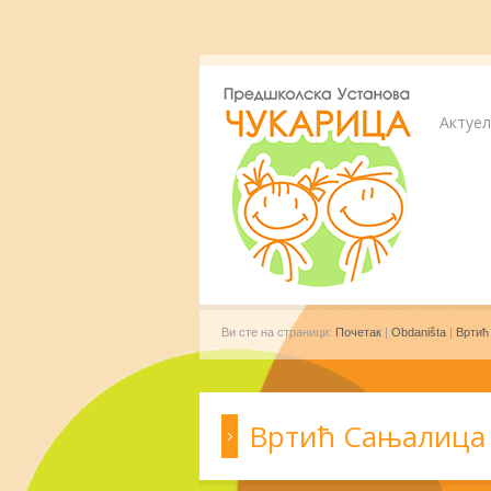
Актуе
Ви сте на страници:
Почетак
|
Obdaništa
|
Вртић
Вртић Сањалица