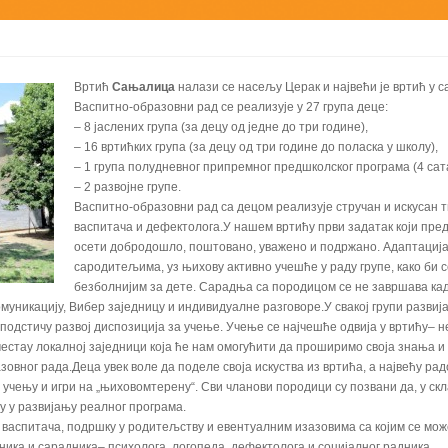
Вртић
Сањалица
налази се насељу Церак и највећи је вртић у с
Васпитно-образовни рад се реализује у 27 група деце:
– 8 јаслених група (за децу од једне до три године),
– 16 вртићких група (за децу од три године до поласка у школу),
– 1 група полудневног припремног предшколског програма (4 сата
– 2 развојне групе.
Васпитно-образовни рад са децом реализује стручан и искусан 
васпитача и дефектолога.У нашем вртићу први задатак који пред
осети добродошло, поштовано, уважено и подржано. Адаптација
сародитељима, уз њихову активно учешће у раду групе, како би 
безболнијим за дете. Сарадња са породицом се не завршава када
муникацију, Вибер заједницу и индивидуалне разговоре.У свакој групи развијај
одстичу развој диспозиција за учење. Учење се најчешће одвија у вртићу– нек
местау локалној заједници која ће нам омогућити да проширимо своја знања и
азовног рада.Деца увек воле да поделе своја искуства из вртића, а највећу 
учењу и игри на „њиховомтерену“. Сви чланови породици су позвани да, у ск
у у развијању реалног програма.
васпитача, подршку у родитељству и евентуалним изазовима са којим се может
ика и сарадника– психолога, логопеда, дефектолога и социјалног радника.