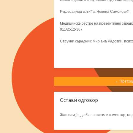
Руководилац вртића: Невена Симоновић
Медицинске сестре на превентивно здравс
011/2512-307
Стручни сарадник: Мирјана Радовић, псих
← Претхо
Остави одговор
Жао нам је, да би поставили коментар, м