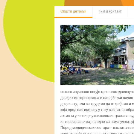
Општи детаљи
Тим и контакт
се континуирано негује кроз свакодневнуко
дечијих интересовања и нанајбољи начин п
дворишту, али се трудимо да откријемо и 
која пред нас искрсну у току васпитно-обр
активни учесници у њиховом истраживању, 
интересовањима, заједно са нама учествуј
Поред медицинских сестара – васпитача и 
можете добити и од наших стручних сарадн