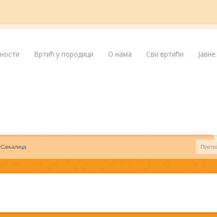
лности
Вртић у породици
О нама
Сви вртићи
Јавне
 Сањалица