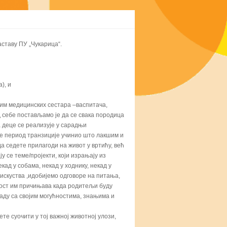
аставу ПУ „Чукарица“.
), и
тим медицинских сестара –васпитача,
 себе постављамо је да се свака породица
 деце се реализује у сарадњи
се период транзиције учинио што лакшим и
 седете прилагоди на живот у вртићу, већ
у се теме/пројекти, који израњају из
ад у собама, некад у ходнику, некад у
 искуства ,идобијемо одговоре на питања,
радост им причињава када родитељи буду
ладу са својим могућностима, знањима и
е суочити у тој важној животној улози,