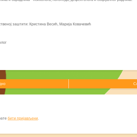
твеној заштити: Кристина Весић, Марија Ковачевић
олог
дно
С
орате
бити пријављени
.