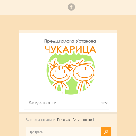
Ви сте на страници:
Почетак
|
Актуелности
|