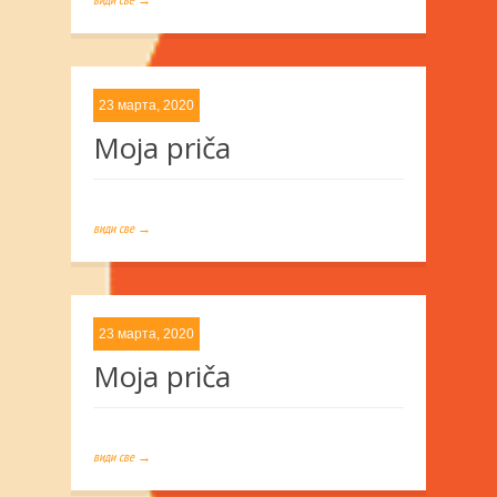
23 марта, 2020
Moja priča
види све →
23 марта, 2020
Moja priča
види све →