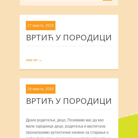
27 марта, 2020
ВРТИЋ У ПОРОДИЦИ
види све →
26 марта, 2020
ВРТИЋ У ПОРОДИЦИ
Драги родитељи, децо, Позивамо вас да као
мале заједнице деце, родитеља и васпитача
проналазимо аутентичне начине за старање о