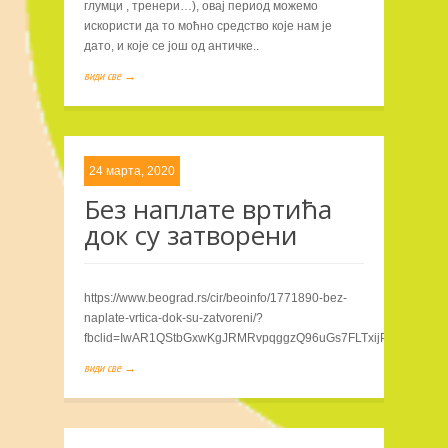
глумци , тренери…), овај период можемо
искористи да то моћно средство које нам је
дато, и које се још од античке..
види све →
24 марта, 2020
Без наплате вртића
док су затворени
https://www.beograd.rs/cir/beoinfo/1771890-bez-
naplate-vrtica-dok-su-zatvoreni/?
fbclid=IwAR1QStbGxwKgJRMRvpqggzQ96uGs7FLTxijPPMbQErM
види све →