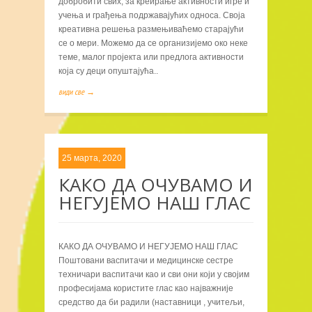
добробити свих, за креирање активности игре и
учења и грађења подржавајућих односа. Своја
креативна решења размењиваћемо старајући
се о мери. Можемо да се организијемо око неке
теме, малог пројекта или предлога активности
која су деци опуштајућа..
види све →
25 марта, 2020
КАКО ДА ОЧУВАМО И
НЕГУЈЕМО НАШ ГЛАС
КАКО ДА ОЧУВАМО И НЕГУЈЕМО НАШ ГЛАС
Поштовани васпитачи и медицинске сестре
техничари васпитачи као и сви они који у својим
професијама користите глас као најважније
средство да би радили (наставници , учитељи,