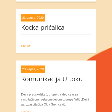
23 марта, 2020
Kocka pričalica
види све →
23 марта, 2020
Komunikacija U toku
Deca predškolske 1 grupe u video četu sa
vaspitačicom i ostalom decom iz grupe.Vrtić „Dečji
gaj „,vaspitačica Olga Sremčević.
види све →