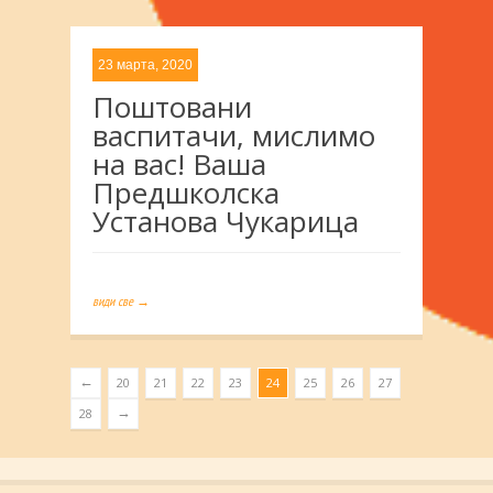
23 марта, 2020
Поштовани
васпитачи, мислимо
на вас! Ваша
Предшколска
Установа Чукарица
види све →
←
20
21
22
23
24
25
26
27
→
28