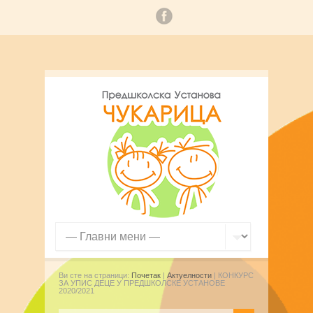
Ви сте на страници:
Почетак
|
Актуелности
| КОНКУРС
ЗА УПИС ДЕЦЕ У ПРЕДШКОЛСКЕ УСТАНОВЕ
2020/2021