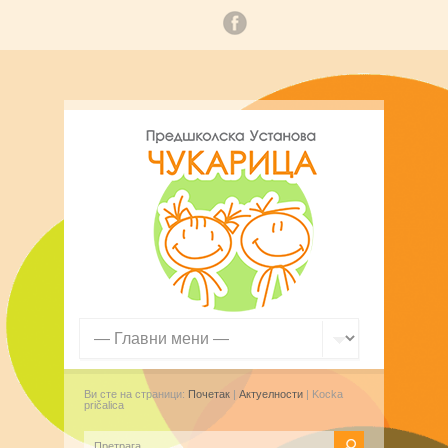
Ви сте на страници:
Почетак
|
Актуелности
| Kocka
pričalica