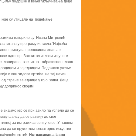
 у циљу подршке и већег укључивања деце
и које су утицале на повећање
ограмима говориле су Ивана Митровић
васпитача у програму истакла:“Највећа
налног приступа преносиоца знања и
лазе одговор. Васпитач излази из улоге
 испланираног васпитно –образовног плана
 породицом и заједницом. Подржава учење
вија и ван зидова вртића, на тај начин
од стране заједнице у којој живи. Деца
ају допринос својим
е видимо јер се пријавило па успело да се
мају шансу да се развију до свог
ативној за истраживање и учење. У нашем
чина да се пружи компензаторно искуство
е најчешће вртић.
Истраживања јасно