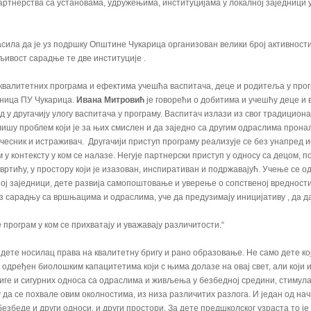
ртнерства са установама, удружењима, институцијама у локалној заједници
сила да је уз подршку Општине Чукарица организован велики број активност
љивост сарадње те две институције .
 квалитетних програма и ефектима учешћа васпитача, деце и родитеља у пр
дница ПУ Чукарица.
Ивана Митровић
је говорећи о добитима и учешћу деце и 
 у другачију улогу васпитача у програму. Васпитач излази из свог традицио
лишу проблем који је за њих смислен и да заједно са другим одраслима прона
 учесник и истраживач. Другачији приступ програму реализује се без унапред
 у контексту у ком се налазе. Негује партнерски приступ у односу са децом,
вртићу, у простору који је изазован, инспиративан и подржавајућ. Учење се од
ј заједници, дете развија самопоштовање и уверење о сопственој вредности 
оз сарадњу са вршњацима и одраслима, уче да предузимају иницијативу , да д
 програм у ком се прихватају и уважавају различитости.“
о дете носилац права на квалитетну бригу и рано образовање. Не само дете кој
 одређен биолошким капацитетима који с њима долазе на овај свет, али који и
риге и сигурних односа са одраслима и живљења у безбедној средини, стимул
у да се похвале овим околностима, из низа различитих разлога. И један од на
езбеде и други односи, и други простори. За дете предшколског узраста то ј