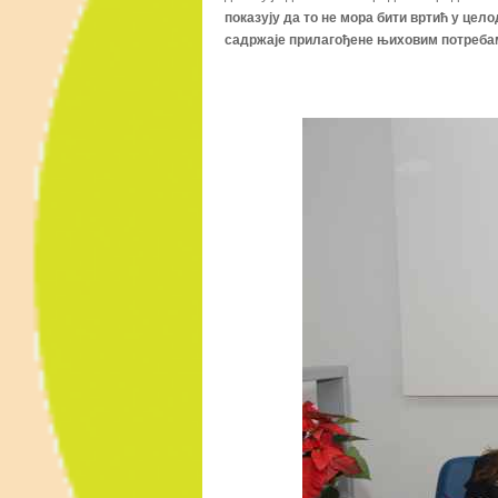
показују да то не мора бити вртић у цело
садржаје прилагођене њиховим потребама,