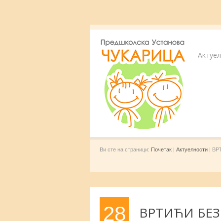
Актуе
Ви сте на страници:
Почетак
|
Актуелности
| ВР
28
ВРТИЋИ БЕЗ