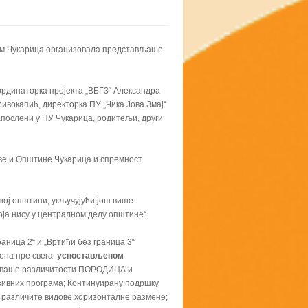
ном Чукарица организовала представљање
рдинаторка пројекта „ВБГ3“ Александра
вокапић, директорка ПУ „Чика Јова Змај“
послени у ПУ Чукарица, родитељи, други
ве и Општине Чукарица и спремност
шој општини, укључујући још више
ја нису у централном делу општине“.
аница 2“ и „Вртићи без граница 3“
ена пре свега
успостављеном
вање различитости ПОРОДИЦА и
узивних програма; Континуирану подршку
з различите видове хоризонталне размене;