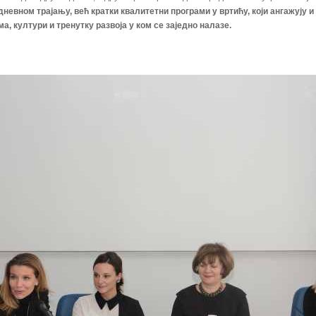
дневном трајању, већ кратки квалитетни програми у вртићу, који ангажују и
 култури и тренутку развоја у ком се заједно налазе.