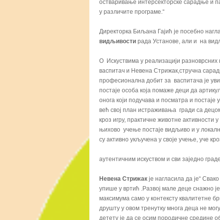
остваривање интерсекторске сарадње и па
у различите програме.“
Директорка Биљана Гајић је посебно нагла
видљивости
рада Установе, али и на вид
О Искуствима у реализацији разноврсних
васпитач и Невена Стрижак,стручна сара
професионална добит за васпитача је увид
постаје особа која помаже деци да артику
онога који подучава и посматра и постаје
већ свој план истраживања гради са децом
кроз игру, практичне животне активности у 
њихово учење постаје видљиво и у локално
су активно укључена у своје учење, уче кр
аутентичним искуством и сви заједно граде
Невена Стрижак
је нагласила да је“ Свак
упише у вртић .Развој мале деце снажно је
максимума само у контексту квалитетне б
друшту у овом тренутку многа деца не мог
детету је да се осим породичне средине об