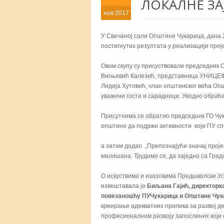
ЛОКАЛНЕ З
нов 2017
У Свечаној сали Општине Чукарица, дана
постигнутих резултата у реализацији проје
Овом скупу су присуствовали председник 
Вигњевић Калезић, представница УНИЦЕФ-
Лидија Хутовић, члан општинског већа Оп
уважени гости и сарадници. Уводно обраћ
Присутнима се обратио председник ГО Чу
општине да подржи активности које ПУ сп
а затим додао „Препознајући значај проје
малишана. Трудимо се, да заједно са Гра
О искуствима и изазовима Предшколске Уст
извештавала је
Биљана Гајић, директорк
повезаношћу ПУЧукарица и Општине Чукар
креирање адекватних прилика за развој де
професионалном развоју запослених који с