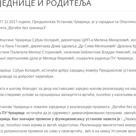
АЈЕДНИЦЕ И РОДИТЕЉА
 27.11.2017.године, Предшколска Установа Чукарица је у сарадњи са Општи
кта „Вртићи без граница3“.
Општине Чукарица Срђан Коларић, директорка ЦИП-а Милена Михајловић, коо
а Лана Госовић, директорка Дома здравља „Др Сима Милошевић“ Драгана Кри
штине Палилула Милош Стојановић, начелник библиотеке Владан Николић, за
ање окупљенима дала је Милица Марковић, социјална радница ПУ Чукарица.
карица Срђан Коларић, истичући добру сарадњу између Предшколске устано
роводи за добробит најмлађих
кта и његову благодет за децу настављамо заједно његову реализацију на на
дом створимо услове за проширење капацитета вртића, посебно у насељима ко
анове Чукарица и локалне заједнице у реализацији пројеката „Вртићи без гр
а ПУ Чукарица
истичући да је одрживост диверсификованих програма омогућ
ица. Као значајне промене у функционисању установе навела је : „
Уважа
це, посебно оних којима је вртић недоступан; Реализацију квалитетних инкл
у доприносили промени не само у свом вртићу , већ и на нивоу Установе кро