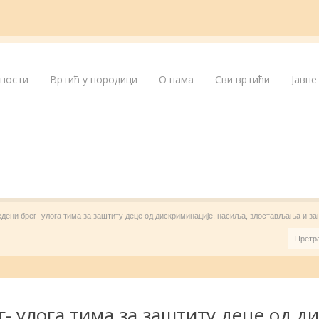
лности
Вртић у породици
О нама
Сви вртићи
Јавне
Ледени брег- улога тима за заштиту деце од дискриминације, насиља, злостављања и 
г- улога тима за заштиту деце од д