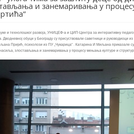
стављања и занемаривања у процес
вртића“
ауке и технолошког развоја, УНИЦЕФ-а и ЦИП-Центра за интерактивну педагог
 Дводневној обуци у Београду су присуствовали саветници и руководиоци из с
љана Пријић, психолози из ПУ „Чукарица“ . Катарина И Миљана приказале су 
 насиља, злостављања и занемаривања у процесу мењања културе и структур