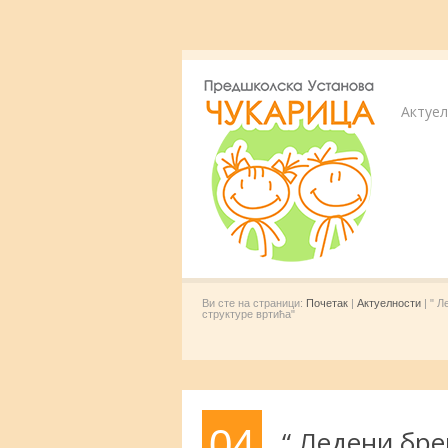
Актуе
Ви сте на страници:
Почетак
|
Актуелности
| " 
структуре вртића"
04
“ Ледени бре