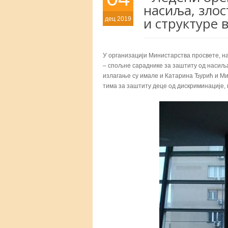
насиља, зло
и структуре 
дец 2019
У организацији Министарства просвете, н
– спољне сараднике за заштиту од насиља.
излагање су имале и Катарина Ђурић и Ми
тима за заштиту деце од дискриминације,