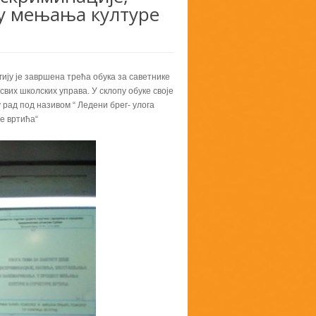
у мењања културе
ију је завршена трећа обука за саветнике
вих школских управа. У склопу обуке своје
рад под називом “ Ледени брег- улога
е вртића“