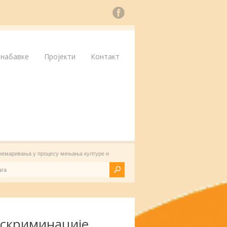
 набавке
Пројекти
Контакт
занемаривања у процесу мењања културе и
искриминације,