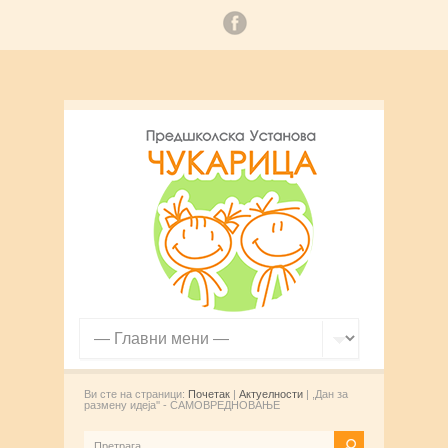
Ви сте на страници:
Почетак
|
Актуелности
| ,Дан за
размену идеја'' - САМОВРЕДНОВАЊЕ