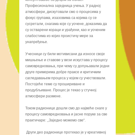
Професионална заједница учења. У радној
атмосфери, дискутовали смо о процесима у
фокус групама, изазовима са којима су се
сусретали, снагама које су уочене, доказима да
су остварени кораци и урађени, као и уоченим
слабостима из којих проистичу мере за
унапређење.
Учесници су били мотивисани да износе своје
мишњење и ставове у вези искустава у процесу
самовредновања, при чему су допуњавали једни
друге примерима добре праксе и критичким
сагледавањем процеса у којем су учествовали.
Постојеће теме су прошириване и
продубљиване. Процес је текао у стучној
атмосфери размене.
Током радионице дошли смо до највеће снаге у
процесу самовредновања и јасне поруке за све
практичаре: ,,Заједно можемо све“.
Други део радионице протекао је у креативној