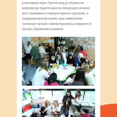
атмосфери игре. Групни рад је обухватао
рефлексију практичара на предходно речено
кроз сажимање и евидентирање одговора, а
традиционалном игром, која симболички
приказује процес самовредновања завршен је
процес заједничке размене.