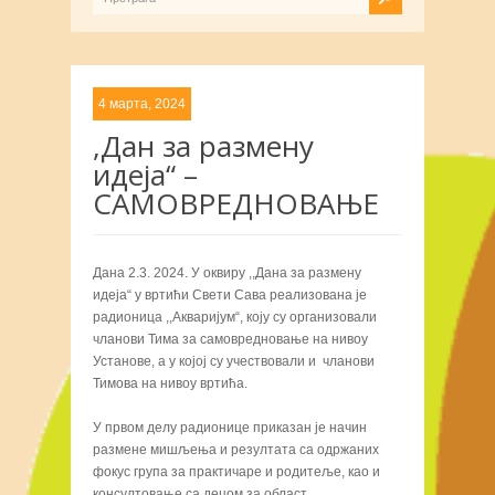
4 марта, 2024
,Дан за размену
идеја“ –
САМОВРЕДНОВАЊЕ
Дана 2.3. 2024. У оквиру ,,Дана за размену
идеја“ у вртићи Свети Сава реализована је
радионица ,,Акваријум“, коју су организовали
чланови Тима за самовредновање на нивоу
Установе, а у којој су учествовали и чланови
Тимова на нивоу вртића.
У првом делу радионице приказан је начин
размене мишљења и резултата са одржаних
фокус група за практичаре и родитеље, као и
консултовање са децом за област