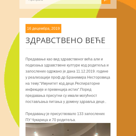
16 децембра, 2019
ЗДРАВСТВЕНО ВЕЋЕ
Предавање као вид здравственог већа али и
подизања здравствене културе код родитеља и
запослених одржано је дана 11.12.2019. године
у реализацији проф.др Бранимира Несторовица
на тему:“Имунитет код деце.Респираторне
инфекције и превенција истих“.Поред
предавања присутни су имали могућност
постављања питања у домену здравља деце..
Предавању је присуствовало 133 запослених
ПУ Чукарица и 70 родитеља.