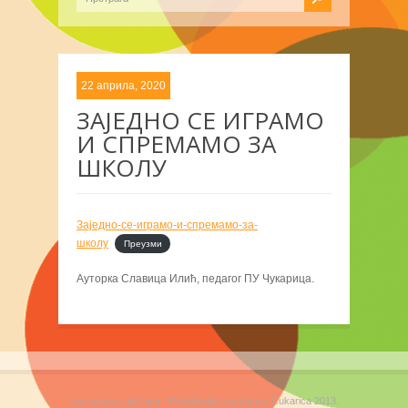
22 априла, 2020
ЗАЈЕДНО СЕ ИГРАМО
И СПРЕМАМО ЗА
ШКОЛУ
Заједно-се-играмо-и-спремамо-за-
школу
Преузми
Ауторка Славица Илић, педагог ПУ Чукарица.
Sva prava zadržana - Predškolska ustanova Čukarica 2013.