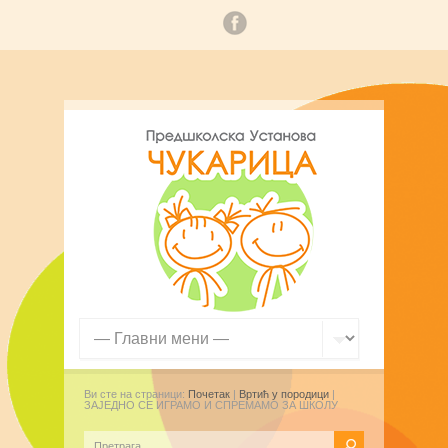
Ви сте на страници:
Почетак
|
Вртић у породици
|
ЗАЈЕДНО СЕ ИГРАМО И СПРЕМАМО ЗА ШКОЛУ