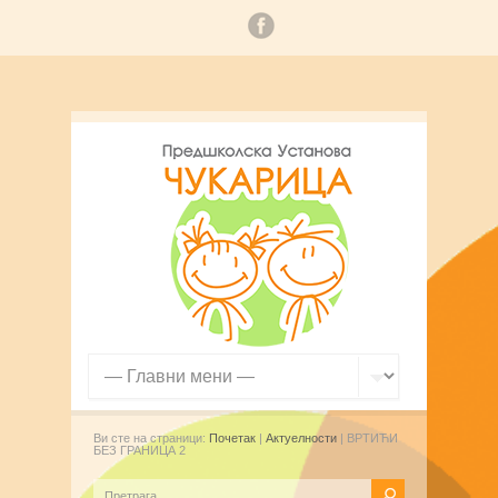
Ви сте на страници:
Почетак
|
Актуелности
| ВРТИЋИ
БЕЗ ГРАНИЦА 2