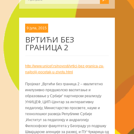
9 јула, 2015
ВРТИЋИ БЕЗ
ГРАНИЦА 2
http://www.unicef.rs/novosti/
vrtici-bez-granica-za-
najbolji-pocetak-u-zivotu.html
Пројекат „Вртићи без граница 2 – квалитетно
инклузивно предшколско васпитање и
образовање у Србији“ партнерски реализују
УНИЦЕФ, ЦИП-Центар за интерактивну
педагогију, Министарство просвете, науке и
технолошког развоја Републике Србије
,Институт за педагогију и андрагогију
Филозофског факултета у Београду уз подршку
Швајцарске агенције за развој, и ПУ Чукарица од