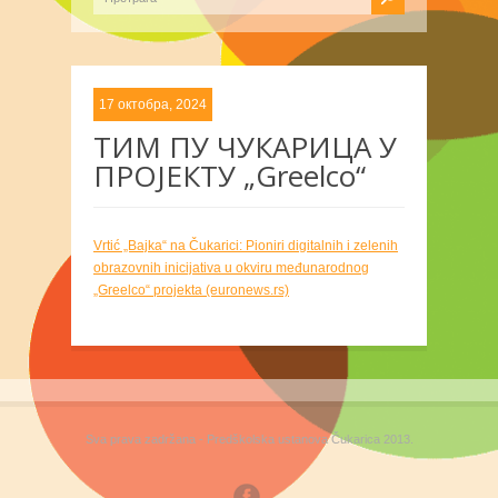
17 октобра, 2024
ТИМ ПУ ЧУКАРИЦА У
ПРОЈЕКТУ „Greelco“
Vrtić „Bajka“ na Čukarici: Pioniri digitalnih i zelenih
obrazovnih inicijativa u okviru međunarodnog
„Greelco“ projekta (euronews.rs)
Sva prava zadržana - Predškolska ustanova Čukarica 2013.