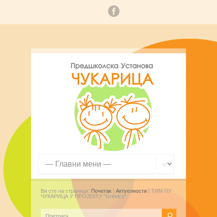
Ви сте на страници:
Почетак
|
Актуелности
| ТИМ ПУ
ЧУКАРИЦА У ПРОЈЕКТУ "Greelco"