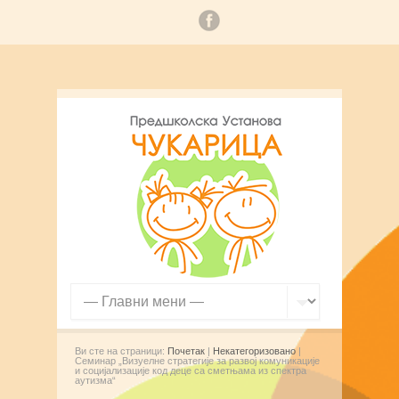
Ви сте на страници:
Почетак
|
Некатегоризовано
|
Семинар „Визуелне стратегије за развој комуникације
и социјализације код деце са сметњама из спектра
аутизма“