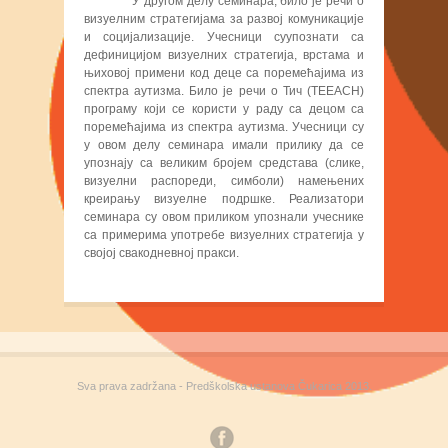
У другом делу семинара, било је речи о
визуелним стратегијама за развој комуникације
и социјализације. Учесници су
упознати са
дефиницијом визуелних стратегија, врстама и
њиховој примени код деце са поремећајима из
спектра аутизма. Било је речи о Тич (
TEEACH
)
програму који се користи у раду са децом са
поремећајима из спектра аутизма. Учесници су
у овом делу семинара имали прилику да се
упознају са великим бројем средстава (слике,
визуелни распореди, симболи) намењених
креирању визуелне подршке. Реализатори
семинара су овом приликом упознали учеснике
са примерима употребе визуелних стратегија у
својој свакодневној пракси.
Sva prava zadržana - Predškolska ustanova Čukarica 2013.