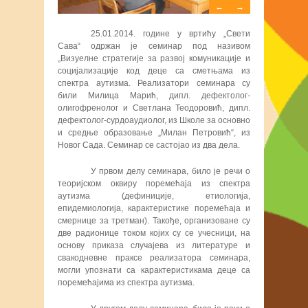
←
→
25.01.
2014. године у вртићу „Свети
Сава“ одржан је семинар под називом
„Визуелне стратегије за развој комуникације и
социјализације код деце са сметњама из
спектра аутизма. Реализатори семинара су
били Милица Марић, дипл. дефектолог-
олигофренолог и Светлана Теодоровић, дипл.
дефектолог-сурдоаудиолог, из Школе за основно
и средње образовање „Милан Петровић“, из
Новог Сада. Семинар се састојао из два дела.
У првом делу семинара, било је речи о
теоријском оквиру поремећаја из спектра
аутизма (дефинициј
e
, етиологија,
епидемиологија, карактеристике поремећаја и
смернице за третман). Такође, организоване су
две радионице током којих су се учесници, на
основу приказа случајева из литературе и
свакодневне праксе реализатора
семинара
,
могли упознати са карактеристикама деце са
поремећајима из спектра аутизма.