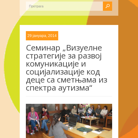
29 јануара, 2014
Семинар „Визуелне
стратегије за развој
комуникације и
социјализације код
деце са сметњама из
спектра аутизма“