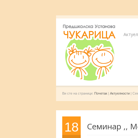
Актуе
Ви сте на страници:
Почетак
|
Актуелности
| Сем
18
Семинар ,, М