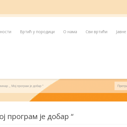
лности
Вртић у породици
О нама
Сви вртићи
Јавне
инар ,, Мој програм је добар ''
ој програм је добар “