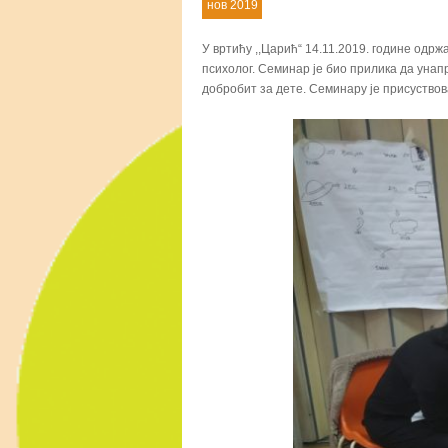
нов 2019
У вртићу ,,Царић“ 14.11.2019. године одрж
психолог. Семинар је био прилика да унап
добробит за дете. Семинару је присуствов