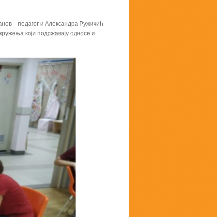
ванов – педагог и Александра Ружичић –
окружења који подржавају односе и