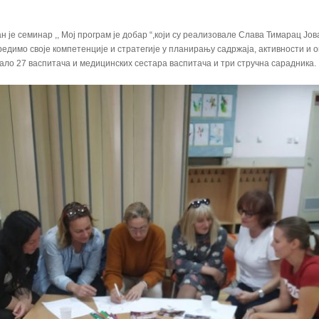
ан је семинар ,, Мој програм је добар “,који су реализовале Слава Тимарац Јо
редимо своје компетенције и стратегије у планирању садржаја, активности и 
ало 27 васпитача и медицинских сестара васпитача и три стручна сарадника.