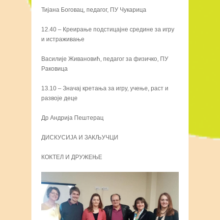
Тијана Боговац, педагог, ПУ Чукарица
12.40 – Креирање подстицајне средине за игру
и истраживање
Василије Живановић, педагог за физичко, ПУ
Раковица
13.10 – Значај кретања за игру, учење, раст и
развоје деце
Др Андрија Пештерац
ДИСКУСИЈА И ЗАКЉУЧЦИ
КОКТЕЛ И ДРУЖЕЊЕ