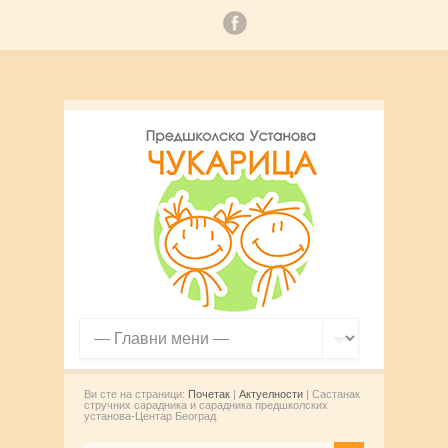
Ви сте на страници:
Почетак
|
Актуелности
| Састанак
стручних сарадника и сарадника предшколских
установа-Центар Београд