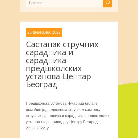
26 децембра, 2022
Састанак стручних
сарадника и
сарадника
предшколских
установа-Центар
Београд
Предшколска установа Чукарица била је
домаћин једнодневном стручном састанку
стручних сарадника и сарадника предшколских
установа који припадају Центру Београд
22.12.2022. у