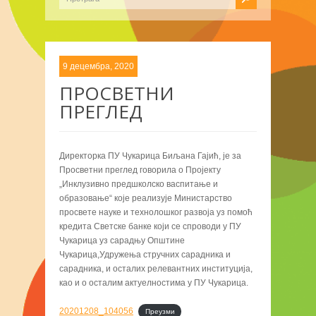
9 децембра, 2020
ПРОСВЕТНИ
ПРЕГЛЕД
Директорка ПУ Чукарица Биљана Гајић, је за
Просветни преглед говорила о Пројекту
„Инклузивно предшколско васпитање и
образовање“ које реализује Министарство
просвете науке и технолошког развоја уз помоћ
кредита Светске банке који се спроводи у ПУ
Чукарица уз сарадњу Општине
Чукарица,Удружења стручних сарадника и
сарадника, и осталих релевантних институција,
као и о осталим актуелностима у ПУ Чукарица.
20201208_104056
Преузми