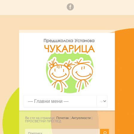
Ви сте на страници:
Почетак
|
Актуелности
|
ПРОСВЕТНИ ПРЕГЛЕД