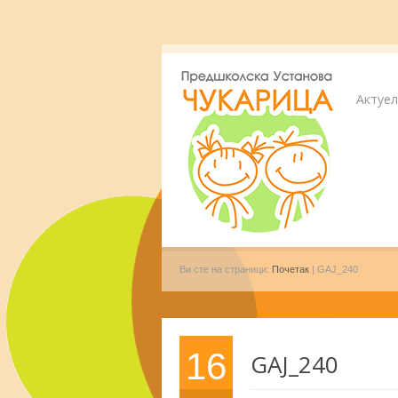
Актуе
Ви сте на страници:
Почетак
| GAJ_240
16
GAJ_240