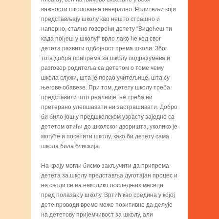
важности школовања генерално. Родитељи који
представљају школу као нешто страшно и
напорно, стално говорећи детету “Видећеш ти
када пођеш у школу!“ врло лако ће код свог
детета развити одбојност према школи. Због
тога добра припрема за школу подразумева и
разговор родитеља са дететом о томе чему
школа служи, шта је посао учитељице, шта су
његове обавезе. При том, детету школу треба
представити што реалније: не треба ни
претерано улепшавати ни застрашивати. Добро
би било још у предшколском узрасту заједно са
дететом отићи до школског дворишта, уколико је
могуће и посетити школу, како би детету сама
школа била блискија.
На крају могли бисмо закључити да припрема
детета за школу представља дуготајан процес и
не своди се на неколико последњих месеци
пред полазак у школу. Вртић као средина у којој
дете проводи време може позитивно да делује
на дететову пријемчивост за школу, али