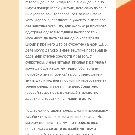
готово и да не занимају.То не значи да ће оно
имати лошији успех у школи, него само да се још
није јавила заинтересованост за оно што га
чека. Наравно, предност је уколико је дете све
ове вештине усвојило, али уколико је притисак
од стране одраслих сувише велик постоји
могућност да дете стекне одбојност према
школи и пре него што се сусретне са њом. Да би
дете могло да усвоји неке вештине потребан је
одређени степен зрелости у развоју. У
супротном, учење читања, писања и рачунања
може да буде изузетно тешко. Због тога је
потребно имати ,,слуха“ за сопствено дете и
знати да ли код њега постоји интересовање за
учење слова, читање и писање. Уопштено
говорећи савет родитељима би гласио: не
журити, не терати и не плашити дете.
Родитељски ставови према школи и школовању
такође утичу на дететова интересовања. Не
мислим под тим на саму заинтересованост
родитеља да се дете оспособи читању и
писању, већ на њихово схватане у вези