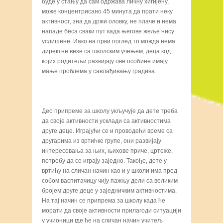
буде у стању да сам одржава личну хигијену,
може концентрисано 45 минута да прати неку
активност, зна да држи оловку, не плаче и нема
нападе беса сваки пут када његове жеље нису
услишене. Иако на први поглед то можда нема
директне везе са школским учењем, деца код
којих родитељи развијају ове особине имају
мање проблема у савлађивању градива.
Део припреме за школу укључује да дете треба
да своје активности усклади са активностима
друге деце. Играјући се и проводећи време са
другарима из вртићке групе, они развијају
интересовања за њих, њихове приче, цртеже,
потребу да се играју заједно. Такође, дете у
вртићу на сличан начин као и у школи има пред
собом васпитачицу чију пажњу дели са великим
бројем друге деце у заједничким активностима.
На тај начин се припрема за школу када ће
морати да своје активности прилагоди ситуацији
у учионици где ће на сличан начин учитељ