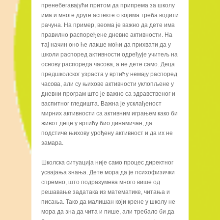
пренебегавајући притом да припрема за школу
има и многе друге аспекте о којима треба водити
рачуна. На пример, веома је важно да дете има
правилно распоређене дневне активности. На
тај начин оно ће лакше моћи да прихвати да у
школи распоред активности одређује учитељ на
основу распореда часова, а не дете само. Деца
предшколског узраста у вртићу немају распоред
часова, али су њихове активности уклопљене у
дневни програм што је важно са здравственог и
васпитног гледишта. Важна је усклађеност
мирних активности са активним играњем како би
живот деце у вртићу био динамичан, да
подстиче њихову урођену активност и да их не
замара.
Школска ситуација није само процес директног
усвајања знања. Дете мора да је психофизички
спремно, што подразумева много више од
решавање задатака из математике, читања и
писања. Тако да малишан који крене у школу не
мора да зна да чита и пише, али требало би да