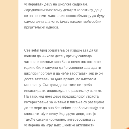
усмеравати децу на школске садржаје.
Заједничким животом у дечијем колективу, деца
се на ненаметљив начин оспособљавају да буду
самосталнија, а уз то јачају њихови међусобни
пријатељски односи.
Све већи број родитеља се изјашњава да би
волели да њихово дете у вртићу савлада
читање и писање како би са почетком школске
године били сигурни да ће успешно савладати
школски програм и да неће заостајати, јер је он
доста захтеван за ђаке прваке, по њиховом
мишљењу. Сматрам да на томе не треба
инсистирати: индивидуалне разлике су велике.
Па тако, код неке деце предшколског узраста
интересовање за читање и писање су развијене
до те мере да она без већих проблема знају сва
слова, читају и пишу. Код друге деце, што је
такође сасвим нормално, интересовања су
усмерена на игру, њих школске активности