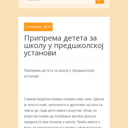
3 октобра, 2016
Припрема детета за
школу у предшколској
установи
Припрема детета за школу у предшколској
установи
Сваком будућем прваку сигурно није лако. Школа
је нешто ново, непознато и другачије од оног са
чим је до тада дете имало искуства. Ипак, из
искуства знамо да похађање вртића доноси
предности при полазку у школу. Треба имати у
виду да предшколске установе у свом васпитно