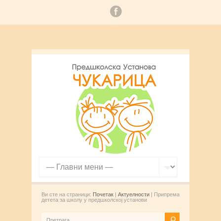
Ви сте на страници:
Почетак
|
Актуелности
| Припрема
детета за школу у предшколској установи