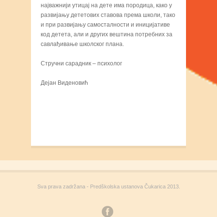
најважнији утицај на дете има породица, како у
развијању дететових ставова према школи, тако
и при развијању самосталности и иницијативе
код детета, али и других вештина потребних за
савлађивање школског плана.
Стручни сарадник – психолог
Дејан Виденовић
Sva prava zadržana - Predškolska ustanova Čukarica 2013.